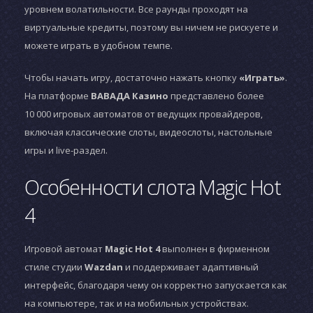
уровнем волатильности. Все раунды проходят на
виртуальные кредиты, поэтому вы ничем не рискуете и
можете играть в удобном темпе.
Чтобы начать игру, достаточно нажать кнопку
«Играть»
.
На платформе
ВАВАДА Казино
представлено более
10 000 игровых автоматов от ведущих провайдеров,
включая классические слоты, видеослоты, настольные
игры и live-раздел.
Особенности слота Magic Hot
4
Игровой автомат
Magic Hot 4
выполнен в фирменном
стиле студии
Wazdan
и поддерживает адаптивный
интерфейс, благодаря чему он корректно запускается как
на компьютере, так и на мобильных устройствах.