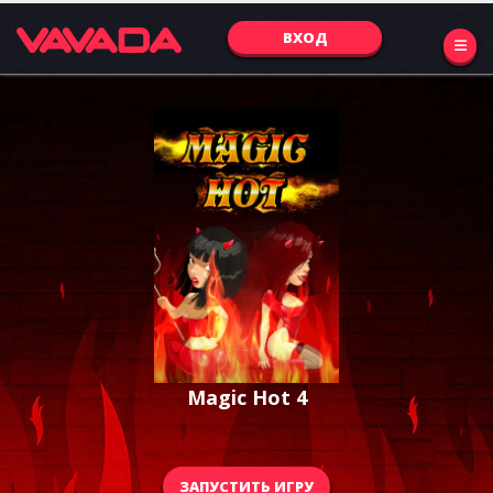
ВХОД
Magic Hot 4
ЗАПУСТИТЬ ИГРУ