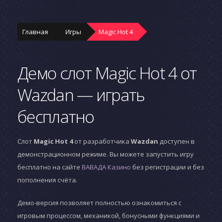
Главная
Игры
Magic Hot 4
Демо слот Magic Hot 4 от
Wazdan — играть
бесплатно
Слот
Magic Hot 4
от разработчика
Wazdan
доступен в
демонстрационном режиме. Вы можете запустить игру
бесплатно на сайте
ВАВАДА Казино
без регистрации и без
пополнения счёта.
Демо-версия позволяет полностью ознакомиться с
игровым процессом, механикой, бонусными функциями и