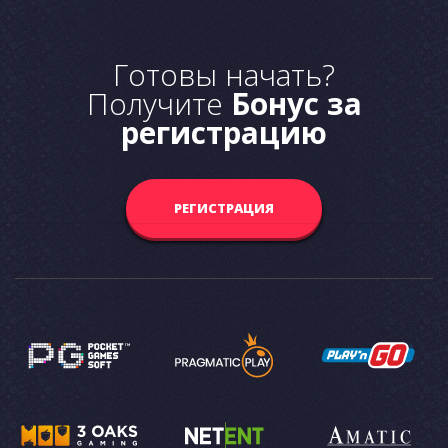
Готовы начать?
Получите
Бонус за
регистрацию
РЕГИСТРАЦИЯ