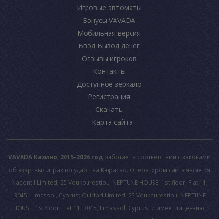
Игровые автоматы
Бонусы VAVADA
Мобильная версия
Ввод Вывод денег
Отзывы игроков
Контакты
Доступное зеркало
Регистрация
Скачать
Карта сайта
VAVADA Казино, 2015-2026 год
работает в соответствии с законами
об азартных играх государства Кюрасао. Оператором сайта является
Nadontil Limited, 25 Voukourestiou, NEPTUNE HOUSE, 1st floor, Flat 11,
3045, Limassol, Cyprus; Quirfad Limited, 25 Voukourestiou, NEPTUNE
HOUSE, 1st floor, Flat 11, 3045, Limassol, Cyprus; и имеет лицензию,