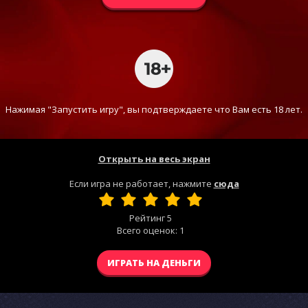
Нажимая "Запустить игру", вы подтверждаете что Вам есть 18 лет.
Открыть на весь экран
Если игра не работает, нажмите
сюда
Рейтинг
5
Всего оценок:
1
ИГРАТЬ НА ДЕНЬГИ