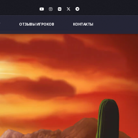
Г
ОТЗЫВЫ ИГРОКОВ
КОНТАКТЫ