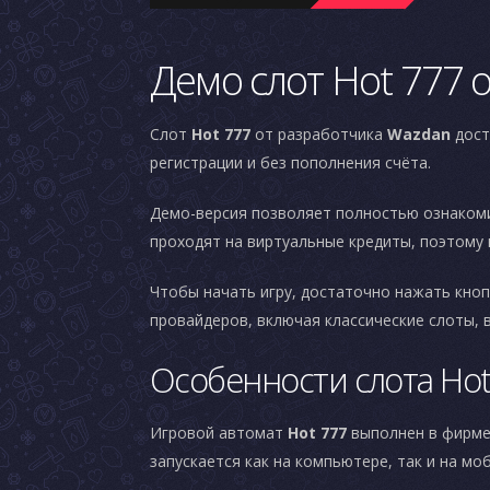
Демо слот Hot 777 
Слот
Hot 777
от разработчика
Wazdan
дост
регистрации и без пополнения счёта.
Демо-версия позволяет полностью ознакоми
проходят на виртуальные кредиты, поэтому 
Чтобы начать игру, достаточно нажать кно
провайдеров, включая классические слоты, в
Особенности слота Hot
Игровой автомат
Hot 777
выполнен в фирме
запускается как на компьютере, так и на мо