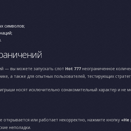
ых символов;
наций;
.
граничений
ий — вы можете запускать слот
Hot 777
неограниченное количес
нике, а также для опытных пользователей, тестирующих стратег
ыигрыши носят исключительно ознакомительный характер и не м
е открывается или работает некорректно, нажмите кнопку
«Не
кие неполадки.