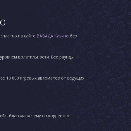
но
есплатно на сайте
ВАВАДА Казино
без
уровнем волатильности. Все раунды
ее 10 000 игровых автоматов от ведущих
йс, благодаря чему он корректно