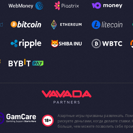
Азартные игры призваны развлекать. Помн
рискуете деньгами, когда делаете ставки. 
больше, чем можете позволить себе прои