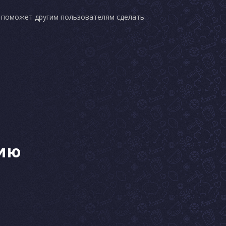
 поможет другим пользователям сделать
цию