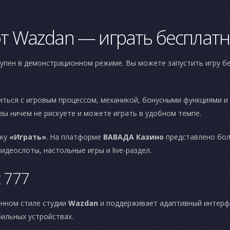
от Wazdan — играть бесплат
упен в демонстрационном режиме. Вы можете запустить игру б
ться с игровым процессом, механикой, бонусными функциями и 
вы ничем не рискуете и можете играть в удобном темпе.
пку
«Играть»
. На платформе
ВАВАДА Казино
представлено бол
идеослоты, настольные игры и live-раздел.
 777
нном стиле студии
Wazdan
и поддерживает адаптивный интерфе
бильных устройствах.