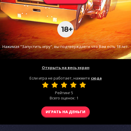
Нажимая "Запустить игру", вы подтверждаете что Вам есть 18 лет.
Открыть на весь экран
Если игра не работает, нажмите
сюда
Рейтинг
5
Всего оценок:
1
ИГРАТЬ НА ДЕНЬГИ