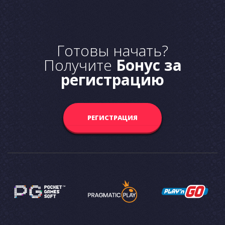
Готовы начать?
Получите
Бонус за
регистрацию
РЕГИСТРАЦИЯ