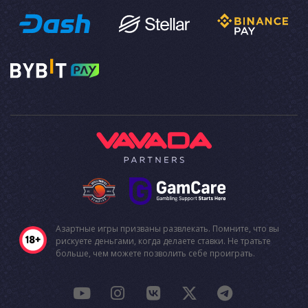
Азартные игры призваны развлекать. Помните, что вы
рискуете деньгами, когда делаете ставки. Не тратьте
больше, чем можете позволить себе проиграть.