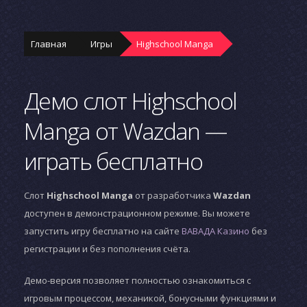
Главная
Игры
Highschool Manga
Демо слот Highschool
Manga от Wazdan —
играть бесплатно
Слот
Highschool Manga
от разработчика
Wazdan
доступен в демонстрационном режиме. Вы можете
запустить игру бесплатно на сайте
ВАВАДА Казино
без
регистрации и без пополнения счёта.
Демо-версия позволяет полностью ознакомиться с
игровым процессом, механикой, бонусными функциями и