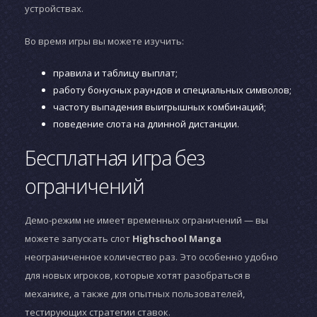
устройствах.
Во время игры вы можете изучить:
правила и таблицу выплат;
работу бонусных раундов и специальных символов;
частоту выпадения выигрышных комбинаций;
поведение слота на длинной дистанции.
Бесплатная игра без
ограничений
Демо-режим не имеет временных ограничений — вы
можете запускать слот
Highschool Manga
неограниченное количество раз. Это особенно удобно
для новых игроков, которые хотят разобраться в
механике, а также для опытных пользователей,
тестирующих стратегии ставок.