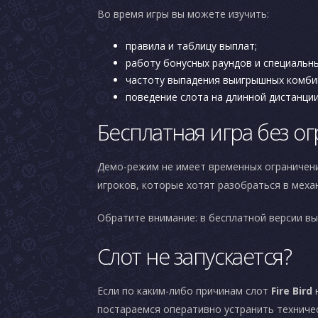
Во время игры вы можете изучить:
правила и таблицу выплат;
работу бонусных раундов и специальн
частоту выпадения выигрышных комби
поведение слота на длинной дистанции
Бесплатная игра без о
Демо-режим не имеет временных ограничен
игроков, которые хотят разобраться в меха
Обратите внимание: в бесплатной версии в
Слот не запускается?
Если по каким-либо причинам слот
Fire Bird
н
постараемся оперативно устранить техничес