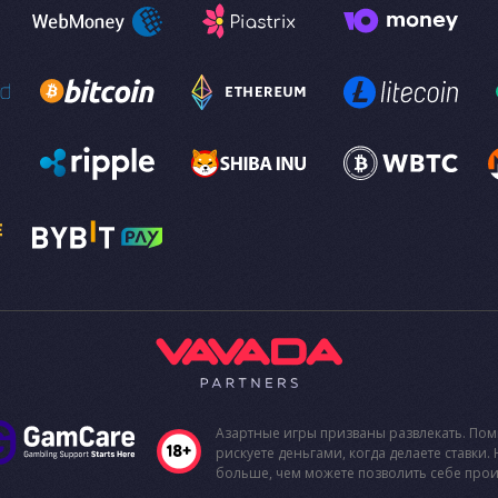
Азартные игры призваны развлекать. Помн
рискуете деньгами, когда делаете ставки. 
больше, чем можете позволить себе прои