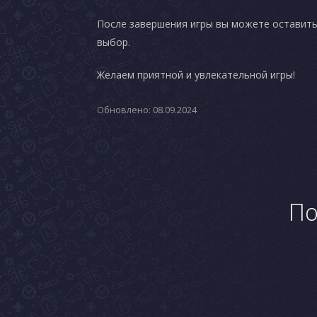
После завершения игры вы можете оставить
выбор.
Желаем приятной и увлекательной игры!
Обновлено:
08.09.2024
По