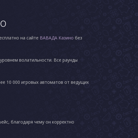
но
есплатно на сайте
ВАВАДА Казино
без
уровнем волатильности. Все раунды
ее 10 000 игровых автоматов от ведущих
ейс, благодаря чему он корректно