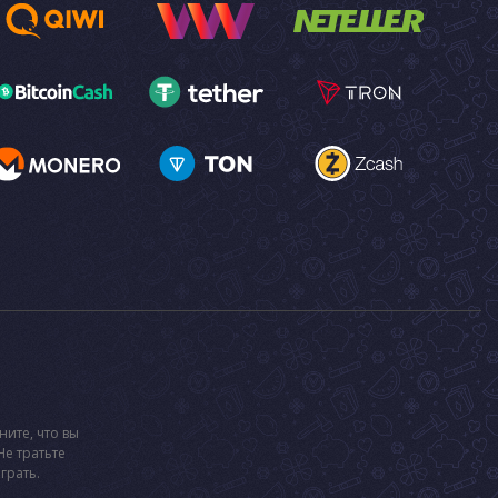
ите, что вы
Не тратьте
грать.