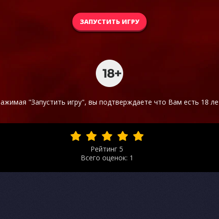
ЗАПУСТИТЬ ИГРУ
ажимая "Запустить игру", вы подтверждаете что Вам есть 18 ле
Рейтинг
5
Всего оценок:
1