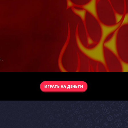
т.
ИГРАТЬ НА ДЕНЬГИ