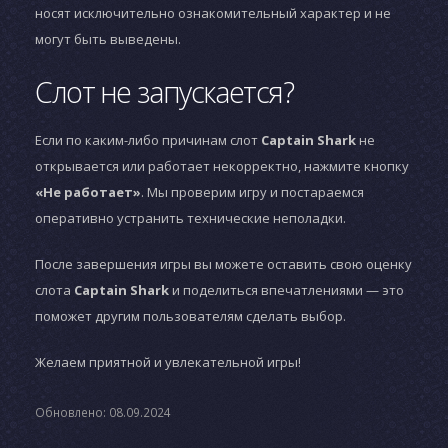
носят исключительно ознакомительный характер и не
могут быть выведены.
Слот не запускается?
Если по каким-либо причинам слот
Captain Shark
не
открывается или работает некорректно, нажмите кнопку
«Не работает»
. Мы проверим игру и постараемся
оперативно устранить технические неполадки.
После завершения игры вы можете оставить свою оценку
слота
Captain Shark
и поделиться впечатлениями — это
поможет другим пользователям сделать выбор.
Желаем приятной и увлекательной игры!
Обновлено:
08.09.2024