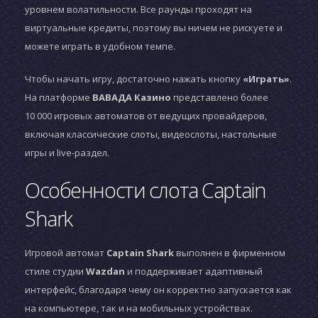
уровнем волатильности. Все раунды проходят на
виртуальные кредиты, поэтому вы ничем не рискуете и
можете играть в удобном темпе.
Чтобы начать игру, достаточно нажать кнопку
«Играть»
.
На платформе
ВАВАДА Казино
представлено более
10 000 игровых автоматов от ведущих провайдеров,
включая классические слоты, видеослоты, настольные
игры и live-раздел.
Особенности слота Captain
Shark
Игровой автомат
Captain Shark
выполнен в фирменном
стиле студии
Wazdan
и поддерживает адаптивный
интерфейс, благодаря чему он корректно запускается как
на компьютере, так и на мобильных устройствах.