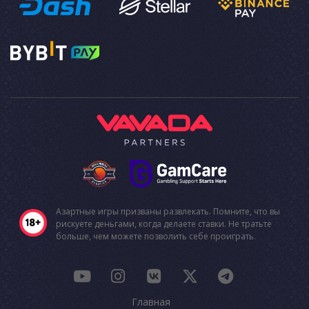
Азартные игры призваны развлекать. Помните, что вы
рискуете деньгами, когда делаете ставки. Не тратьте
больше, чем можете позволить себе проиграть.
Главная