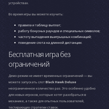
устройствах.
Во время игры вы можете изучить:
правила и таблицу выплат;
работу бонусных раундов и специальных символов;
частоту выпадения выигрышных комбинаций;
поведение слота на длинной дистанции.
Бесплатная игра без
ограничений
Демо-режим не имеет временных ограничений — вы
можете запускать слот
Black Hawk Deluxe
неограниченное количество раз. Это особенно удобно
для новых игроков, которые хотят разобраться в
механике, а также для опытных пользователей,
тестирующих стратегии ставок.