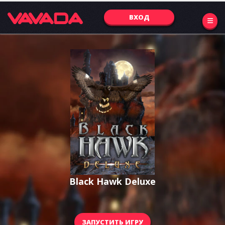
ВХОД
Black Hawk Deluxe
ЗАПУСТИТЬ ИГРУ