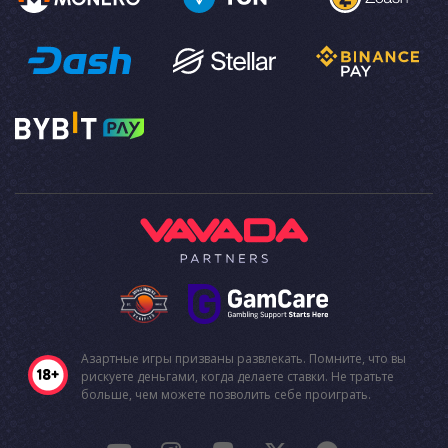
Азартные игры призваны развлекать. Помните, что вы
рискуете деньгами, когда делаете ставки. Не тратьте
больше, чем можете позволить себе проиграть.