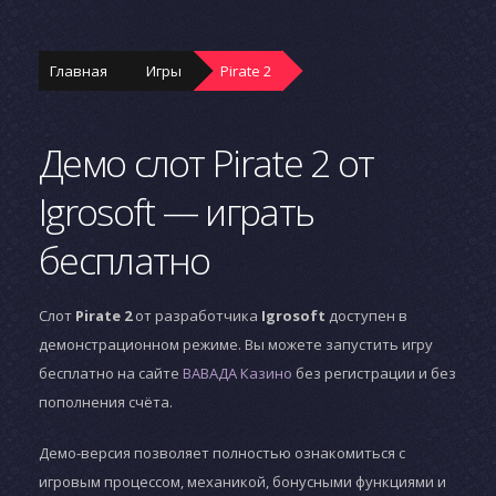
Главная
Игры
Pirate 2
Демо слот Pirate 2 от
Igrosoft — играть
бесплатно
Слот
Pirate 2
от разработчика
Igrosoft
доступен в
демонстрационном режиме. Вы можете запустить игру
бесплатно на сайте
ВАВАДА Казино
без регистрации и без
пополнения счёта.
Демо-версия позволяет полностью ознакомиться с
игровым процессом, механикой, бонусными функциями и