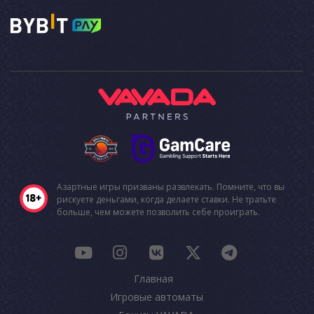
Азартные игры призваны развлекать. Помните, что вы
рискуете деньгами, когда делаете ставки. Не тратьте
больше, чем можете позволить себе проиграть.
Главная
Игровые автоматы