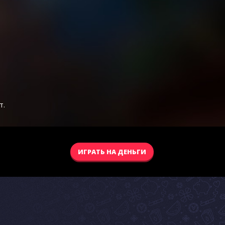
т.
ИГРАТЬ НА ДЕНЬГИ