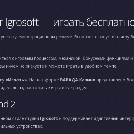
т Igrosoft — играть бесплатн
упен в демонстрационном режиме. Вы можете запустить игру б
ться с игровым процессом, механикой, бонусными функциями и 
вы ничем не рискуете и можете играть в удобном темпе.
пку
«Играть»
. На платформе
ВАВАДА Казино
представлено бол
идеослоты, настольные игры и live-раздел.
nd 2
нном стиле студии
Igrosoft
и поддерживает адаптивный интерф
бильных устройствах.