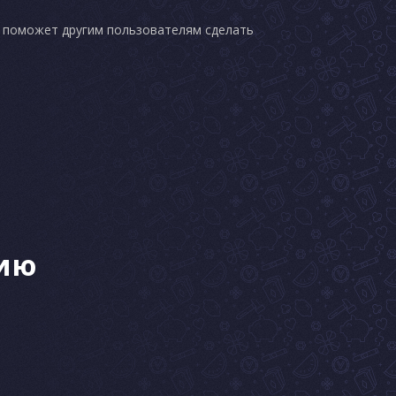
 поможет другим пользователям сделать
цию