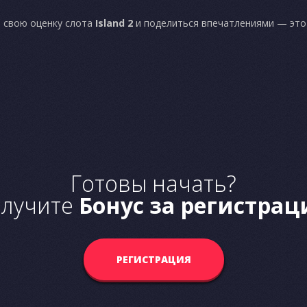
 свою оценку слота
Island 2
и поделиться впечатлениями — это
Готовы начать?
лучите
Бонус за регистра
РЕГИСТРАЦИЯ