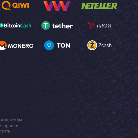
ите, что вы
Не тратьте
грать.