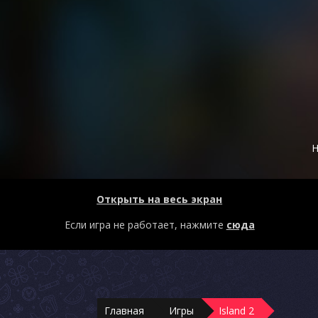
Н
Открыть на весь экран
Если игра не работает, нажмите
сюда
Главная
Игры
Island 2