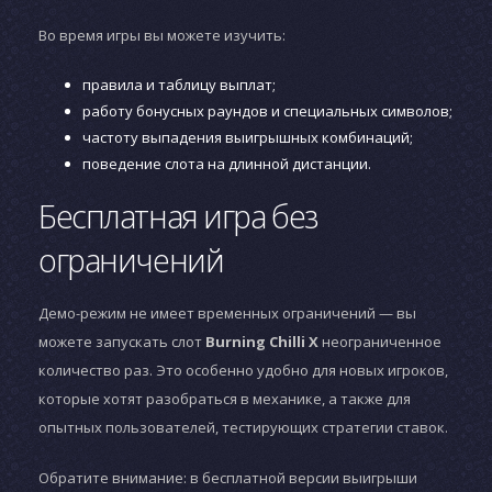
Во время игры вы можете изучить:
правила и таблицу выплат;
работу бонусных раундов и специальных символов;
частоту выпадения выигрышных комбинаций;
поведение слота на длинной дистанции.
Бесплатная игра без
ограничений
Демо-режим не имеет временных ограничений — вы
можете запускать слот
Burning Chilli X
неограниченное
количество раз. Это особенно удобно для новых игроков,
которые хотят разобраться в механике, а также для
опытных пользователей, тестирующих стратегии ставок.
Обратите внимание: в бесплатной версии выигрыши