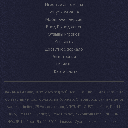
Игровые автоматы
Бонусы VAVADA
Мобильная версия
Ввод Вывод денег
Отзывы игроков
Контакты
Доступное зеркало
Регистрация
Скачать
Карта сайта
VAVADA Казино, 2015-2026 год
работает в соответствии с законами
об азартных играх государства Кюрасао. Оператором сайта является
Nadontil Limited, 25 Voukourestiou, NEPTUNE HOUSE, 1st floor, Flat 11,
3045, Limassol, Cyprus; Quirfad Limited, 25 Voukourestiou, NEPTUNE
HOUSE, 1st floor, Flat 11, 3045, Limassol, Cyprus; и имеет лицензию,