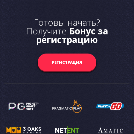
Готовы начать?
Получите
Бонус за
регистрацию
РЕГИСТРАЦИЯ