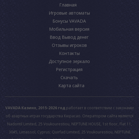
Главная
Игровые автоматы
Бонусы VAVADA
Мобильная версия
Ввод Вывод денег
Отзывы игроков
Контакты
Доступное зеркало
Регистрация
Скачать
Карта сайта
VAVADA Казино, 2015-2026 год
работает в соответствии с законами
об азартных играх государства Кюрасао. Оператором сайта является
Nadontil Limited, 25 Voukourestiou, NEPTUNE HOUSE, 1st floor, Flat 11,
3045, Limassol, Cyprus; Quirfad Limited, 25 Voukourestiou, NEPTUNE