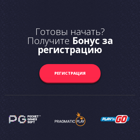
Готовы начать?
Получите
Бонус за
регистрацию
РЕГИСТРАЦИЯ