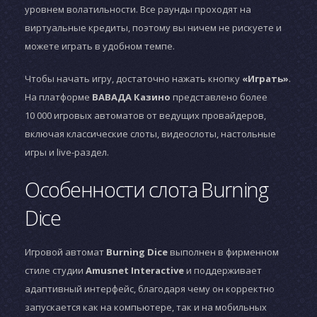
уровнем волатильности. Все раунды проходят на
виртуальные кредиты, поэтому вы ничем не рискуете и
можете играть в удобном темпе.
Чтобы начать игру, достаточно нажать кнопку
«Играть»
.
На платформе
ВАВАДА Казино
представлено более
10 000 игровых автоматов от ведущих провайдеров,
включая классические слоты, видеослоты, настольные
игры и live-раздел.
Особенности слота Burning
Dice
Игровой автомат
Burning Dice
выполнен в фирменном
стиле студии
Amusnet Interactive
и поддерживает
адаптивный интерфейс, благодаря чему он корректно
запускается как на компьютере, так и на мобильных