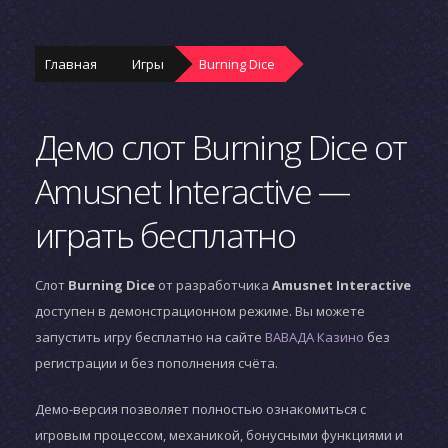
Главная
Игры
Burning Dice
Демо слот Burning Dice от
Amusnet Interactive —
играть бесплатно
Слот
Burning Dice
от разработчика
Amusnet Interactive
доступен в демонстрационном режиме. Вы можете
запустить игру бесплатно на сайте
ВАВАДА Казино
без
регистрации и без пополнения счёта.
Демо-версия позволяет полностью ознакомиться с
игровым процессом, механикой, бонусными функциями и