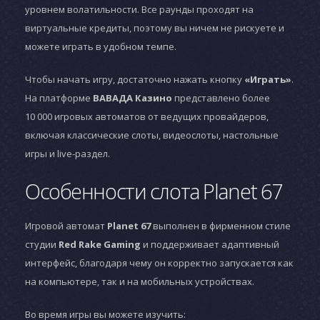
уровнем волатильности. Все раунды проходят на
виртуальные кредиты, поэтому вы ничем не рискуете и
можете играть в удобном темпе.
Чтобы начать игру, достаточно нажать кнопку
«Играть»
.
На платформе
ВАВАДА Казино
представлено более
10 000 игровых автоматов от ведущих провайдеров,
включая классические слоты, видеослоты, настольные
игры и live-раздел.
Особенности слота Planet 67
Игровой автомат
Planet 67
выполнен в фирменном стиле
студии
Red Rake Gaming
и поддерживает адаптивный
интерфейс, благодаря чему он корректно запускается как
на компьютере, так и на мобильных устройствах.
Во время игры вы можете изучить: