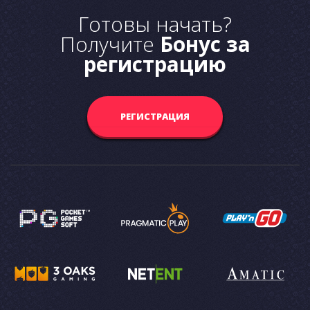
Готовы начать?
Получите
Бонус за
регистрацию
РЕГИСТРАЦИЯ