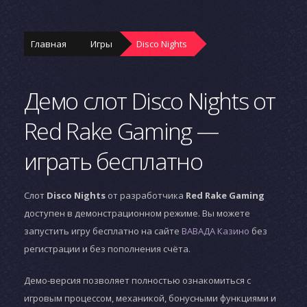
Главная
Игры
Disco Nights
Демо слот Disco Nights от
Red Rake Gaming —
играть бесплатно
Слот
Disco Nights
от разработчика
Red Rake Gaming
доступен в демонстрационном режиме. Вы можете
запустить игру бесплатно на сайте
ВАВАДА Казино
без
регистрации и без пополнения счёта.
Демо-версия позволяет полностью ознакомиться с
игровым процессом, механикой, бонусными функциями и