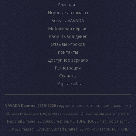
Главная
Игровые автоматы
Бонусы VAVADA
Мобильная версия
Ввод Вывод денег
Отзывы игроков
Контакты
Доступное зеркало
Регистрация
Скачать
Карта сайта
VAVADA Казино, 2015-2026 год
работает в соответствии с законами
об азартных играх государства Кюрасао. Оператором сайта является
Nadontil Limited, 25 Voukourestiou, NEPTUNE HOUSE, 1st floor, Flat 11,
3045, Limassol, Cyprus; Quirfad Limited, 25 Voukourestiou, NEPTUNE