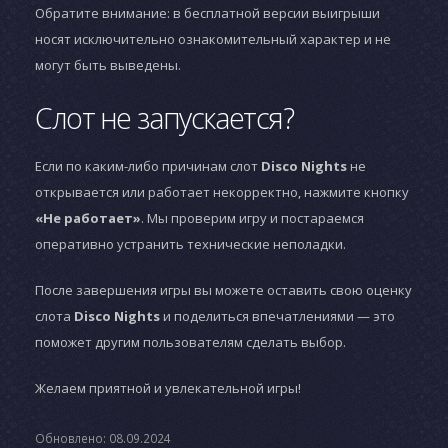
Обратите внимание: в бесплатной версии выигрыши
носят исключительно ознакомительный характер и не
могут быть выведены.
Слот не запускается?
Если по каким-либо причинам слот
Disco Nights
не
открывается или работает некорректно, нажмите кнопку
«Не работает»
. Мы проверим игру и постараемся
оперативно устранить технические неполадки.
После завершения игры вы можете оставить свою оценку
слота
Disco Nights
и поделиться впечатлениями — это
поможет другим пользователям сделать выбор.
Желаем приятной и увлекательной игры!
Обновлено:
08.09.2024