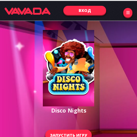
ВХОД
Disco Nights
ЗАПУСТИТЬ ИГРУ