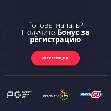
Готовы начать?
Получите
Бонус за
регистрацию
РЕГИСТРАЦИЯ