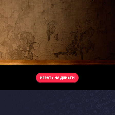
т.
ИГРАТЬ НА ДЕНЬГИ