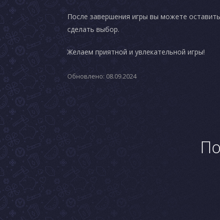
После завершения игры вы можете оставить
сделать выбор.
Желаем приятной и увлекательной игры!
Обновлено:
08.09.2024
По