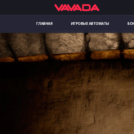
ГЛАВНАЯ
ИГРОВЫЕ АВТОМАТЫ
БО