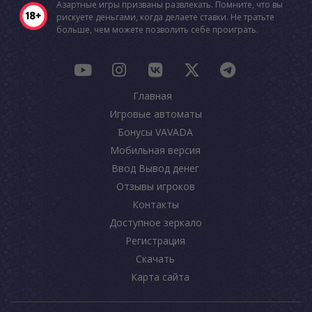
Азартные игры призваны развлекать. Помните, что вы
рискуете деньгами, когда делаете ставки. Не тратьте
больше, чем можете позволить себе проиграть.
Главная
Игровые автоматы
Бонусы VAVADA
Мобильная версия
Ввод Вывод денег
Отзывы игроков
Контакты
Доступное зеркало
Регистрация
Скачать
Карта сайта