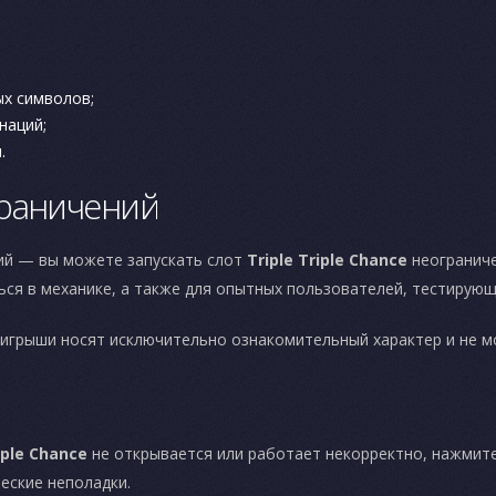
ых символов;
наций;
.
граничений
ий — вы можете запускать слот
Triple Triple Chance
неограниче
ься в механике, а также для опытных пользователей, тестирующ
ыигрыши носят исключительно ознакомительный характер и не м
iple Chance
не открывается или работает некорректно, нажмит
еские неполадки.