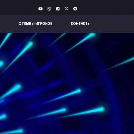
Г
ОТЗЫВЫ ИГРОКОВ
КОНТАКТЫ