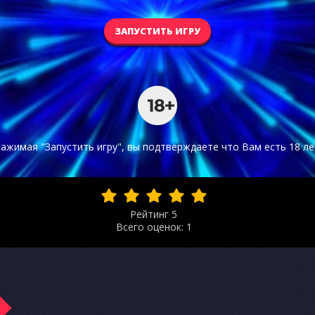
ЗАПУСТИТЬ ИГРУ
ажимая "Запустить игру", вы подтверждаете что Вам есть 18 ле
Рейтинг
5
Всего оценок:
1