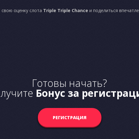
 свою оценку слота
Triple Triple Chance
и поделиться впечатл
Готовы начать?
лучите
Бонус за регистра
РЕГИСТРАЦИЯ