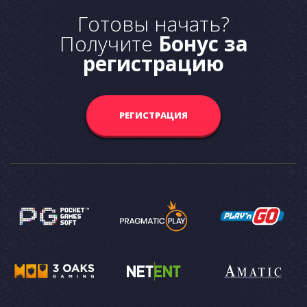
Готовы начать?
Получите
Бонус за
регистрацию
РЕГИСТРАЦИЯ