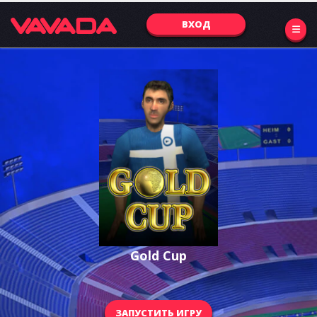
ВХОД
Gold Cup
ЗАПУСТИТЬ ИГРУ