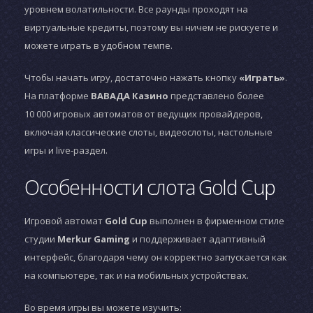
уровнем волатильности. Все раунды проходят на
виртуальные кредиты, поэтому вы ничем не рискуете и
можете играть в удобном темпе.
Чтобы начать игру, достаточно нажать кнопку
«Играть»
.
На платформе
ВАВАДА Казино
представлено более
10 000 игровых автоматов от ведущих провайдеров,
включая классические слоты, видеослоты, настольные
игры и live-раздел.
Особенности слота Gold Cup
Игровой автомат
Gold Cup
выполнен в фирменном стиле
студии
Merkur Gaming
и поддерживает адаптивный
интерфейс, благодаря чему он корректно запускается как
на компьютере, так и на мобильных устройствах.
Во время игры вы можете изучить: