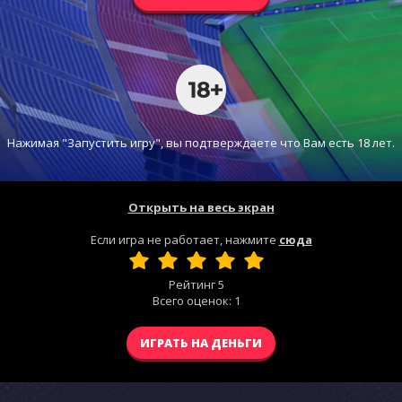
Нажимая "Запустить игру", вы подтверждаете что Вам есть 18 лет.
Открыть на весь экран
Если игра не работает, нажмите
сюда
Рейтинг
5
Всего оценок:
1
ИГРАТЬ НА ДЕНЬГИ