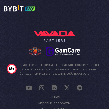
Азартные игры призваны развлекать. Помните, что вы
рискуете деньгами, когда делаете ставки. Не тратьте
больше, чем можете позволить себе проиграть.
Главная
Игровые автоматы