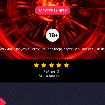
ЗАПУСТИТЬ ИГРУ
ажимая "Запустить игру", вы подтверждаете что Вам есть 18 ле
Рейтинг
5
Всего оценок:
1