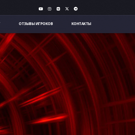
Г
ОТЗЫВЫ ИГРОКОВ
КОНТАКТЫ