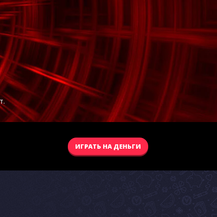
т.
ИГРАТЬ НА ДЕНЬГИ