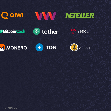
ите, что вы