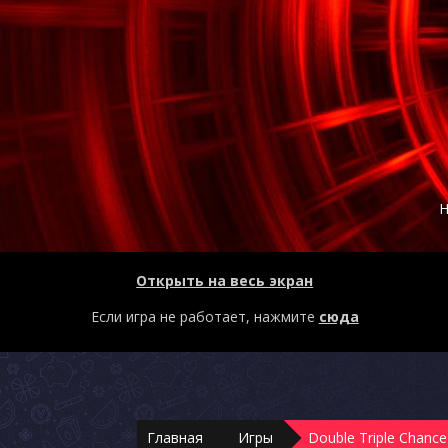
Н
Открыть на весь экран
Если игра не работает, нажмите
сюда
Главная
Игры
Double Triple Chance