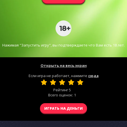
Нажимая "Запустить игру", вы подтверждаете что Вам есть 18 лет.
Открыть на весь экран
Если игра не работает, нажмите
сюда
Рейтинг
5
Всего оценок:
1
ИГРАТЬ НА ДЕНЬГИ