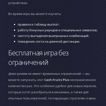
устройствах.
Во время игры вы можете изучить:
правила и таблицу выплат;
работу бонусных раундов и специальных символов;
частоту выпадения выигрышных комбинаций;
поведение слота на длинной дистанции.
Бесплатная игра без
ограничений
Демо-режим не имеет временных ограничений — вы
можете запускать слот
Cash Fruits Plus
неограниченное
количество раз. Это особенно удобно для новых игроков,
которые хотят разобраться в механике, а также для
опытных пользователей, тестирующих стратегии ставок.