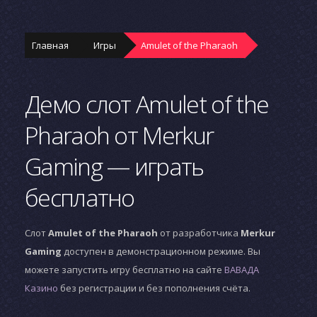
Главная
Игры
Amulet of the Pharaoh
Демо слот Amulet of the
Pharaoh от Merkur
Gaming — играть
бесплатно
Слот
Amulet of the Pharaoh
от разработчика
Merkur
Gaming
доступен в демонстрационном режиме. Вы
можете запустить игру бесплатно на сайте
ВАВАДА
Казино
без регистрации и без пополнения счёта.