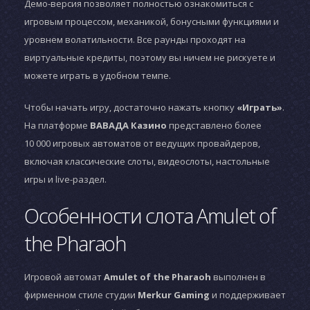
Демо-версия позволяет полностью ознакомиться с
игровым процессом, механикой, бонусными функциями и
уровнем волатильности. Все раунды проходят на
виртуальные кредиты, поэтому вы ничем не рискуете и
можете играть в удобном темпе.
Чтобы начать игру, достаточно нажать кнопку
«Играть»
.
На платформе
ВАВАДА Казино
представлено более
10 000 игровых автоматов от ведущих провайдеров,
включая классические слоты, видеослоты, настольные
игры и live-раздел.
Особенности слота Amulet of
the Pharaoh
Игровой автомат
Amulet of the Pharaoh
выполнен в
фирменном стиле студии
Merkur Gaming
и поддерживает