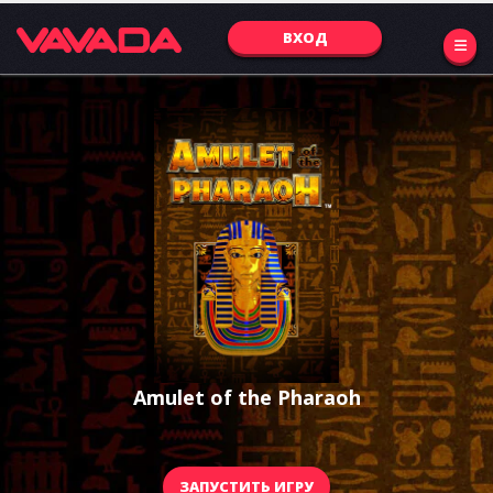
ВХОД
Amulet of the Pharaoh
ЗАПУСТИТЬ ИГРУ