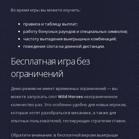
Во время игры вы можете изучить:
правила и таблицу выплат;
работу бонусных раундов и специальных символов;
частоту выпадения выигрышных комбинаций;
поведение слота на длинной дистанции.
Бесплатная игра без
ограничений
Демо-режим не имеет временных ограничений — вы
можете запускать слот
Wild Horses
неограниченное
количество раз. Это особенно удобно для новых игроков,
которые хотят разобраться в механике, а также для
опытных пользователей, тестирующих стратегии ставок.
Обратите внимание: в бесплатной версии выигрыши