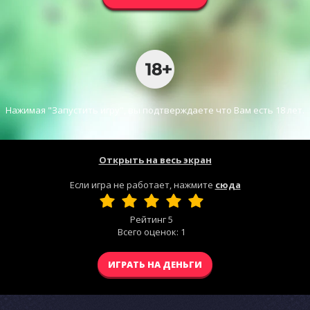
Нажимая "Запустить игру", вы подтверждаете что Вам есть 18 лет.
Открыть на весь экран
Если игра не работает, нажмите
сюда
Рейтинг
5
Всего оценок:
1
ИГРАТЬ НА ДЕНЬГИ