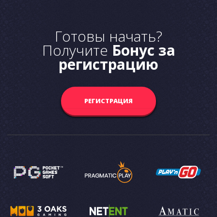
Готовы начать?
Получите
Бонус за
регистрацию
РЕГИСТРАЦИЯ