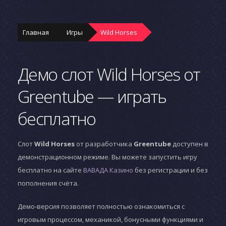
Главная
Игры
Wild Horses
Демо слот Wild Horses от
Greentube — играть
бесплатно
Слот
Wild Horses
от разработчика
Greentube
доступен в
демонстрационном режиме. Вы можете запустить игру
бесплатно на сайте
ВАВАДА Казино
без регистрации и без
пополнения счёта.
Демо-версия позволяет полностью ознакомиться с
игровым процессом, механикой, бонусными функциями и