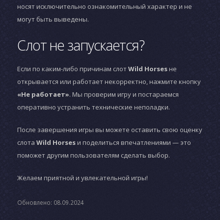
носят исключительно ознакомительный характер и не
могут быть выведены.
Слот не запускается?
Если по каким-либо причинам слот
Wild Horses
не
открывается или работает некорректно, нажмите кнопку
«Не работает»
. Мы проверим игру и постараемся
оперативно устранить технические неполадки.
После завершения игры вы можете оставить свою оценку
слота
Wild Horses
и поделиться впечатлениями — это
поможет другим пользователям сделать выбор.
Желаем приятной и увлекательной игры!
Обновлено:
08.09.2024