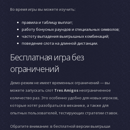
Во время игры вы можете изучить:
правила и таблицу выплат;
работу бонусных раундов и специальных символов;
частоту выпадения выигрышных комбинаций;
поведение слота на длинной дистанции.
Бесплатная игра без
ограничений
Демо-режим не имеет временных ограничений — вы
можете запускать слот
Tres Amigos
неограниченное
количество раз. Это особенно удобно для новых игроков,
которые хотят разобраться в механике, а также для
опытных пользователей, тестирующих стратегии ставок.
Обратите внимание: в бесплатной версии выигрыши