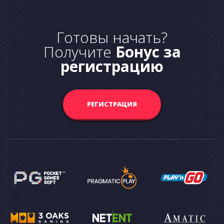
Готовы начать?
Получите
Бонус за
регистрацию
РЕГИСТРАЦИЯ