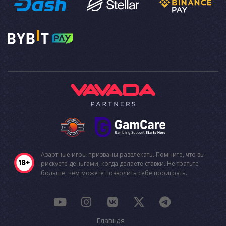
Азартные игры призваны развлекать. Помните, что вы
рискуете деньгами, когда делаете ставки. Не тратьте
больше, чем можете позволить себе проиграть.
Главная