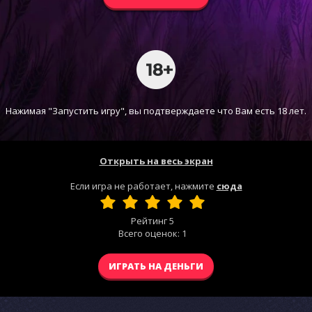
Нажимая "Запустить игру", вы подтверждаете что Вам есть 18 лет.
Открыть на весь экран
Если игра не работает, нажмите
сюда
Рейтинг
5
Всего оценок:
1
ИГРАТЬ НА ДЕНЬГИ