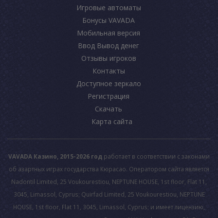
Игровые автоматы
Бонусы VAVADA
Мобильная версия
Ввод Вывод денег
Отзывы игроков
Контакты
Доступное зеркало
Регистрация
Скачать
Карта сайта
VAVADA Казино, 2015-2026 год
работает в соответствии с законами
об азартных играх государства Кюрасао. Оператором сайта является
Nadontil Limited, 25 Voukourestiou, NEPTUNE HOUSE, 1st floor, Flat 11,
3045, Limassol, Cyprus; Quirfad Limited, 25 Voukourestiou, NEPTUNE
HOUSE, 1st floor, Flat 11, 3045, Limassol, Cyprus; и имеет лицензию,