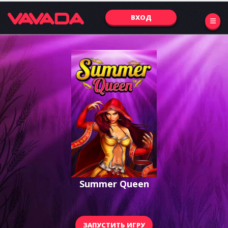
ВХОД
Summer Queen
ЗАПУСТИТЬ ИГРУ