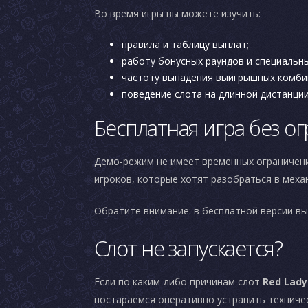
Во время игры вы можете изучить:
правила и таблицу выплат;
работу бонусных раундов и специальн
частоту выпадения выигрышных комби
поведение слота на длинной дистанции
Бесплатная игра без о
Демо-режим не имеет временных ограничен
игроков, которые хотят разобраться в меха
Обратите внимание: в бесплатной версии в
Слот не запускается?
Если по каким-либо причинам слот
Red Lady
постараемся оперативно устранить техничес