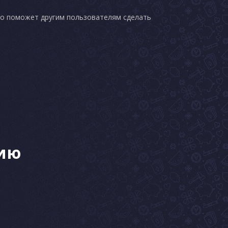
о поможет другим пользователям сделать
цию