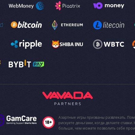
Азартные игры призваны развлекать. Помн
рискуете деньгами, когда делаете ставки. 
больше, чем можете позволить себе прои