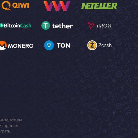
ите, что вы
Не тратьте
грать.