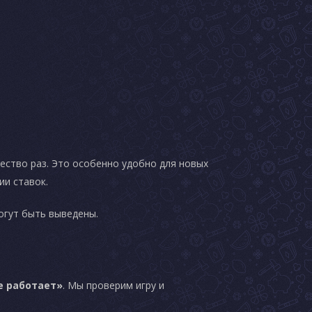
ество раз. Это особенно удобно для новых
ии ставок.
огут быть выведены.
е работает»
. Мы проверим игру и