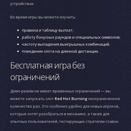
устройствах.
Во время игры вы можете изучить:
правила и таблицу выплат;
работу бонусных раундов и специальных символов;
частоту выпадения выигрышных комбинаций;
поведение слота на длинной дистанции.
Бесплатная игра без
ограничений
Демо-режим не имеет временных ограничений — вы
можете запускать слот
Red Hot Burning
неограниченное
количество раз. Это особенно удобно для новых игроков,
которые хотят разобраться в механике, а также для
опытных пользователей, тестирующих стратегии ставок.