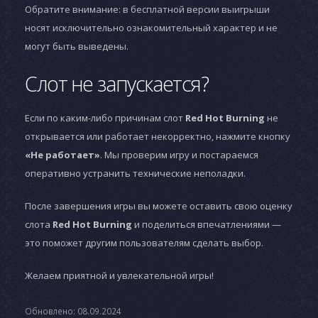
Обратите внимание: в бесплатной версии выигрыши
носят исключительно ознакомительный характер и не
могут быть выведены.
Слот не запускается?
Если по каким-либо причинам слот
Red Hot Burning
не
открывается или работает некорректно, нажмите кнопку
«Не работает»
. Мы проверим игру и постараемся
оперативно устранить технические неполадки.
После завершения игры вы можете оставить свою оценку
слота
Red Hot Burning
и поделиться впечатлениями —
это поможет другим пользователям сделать выбор.
Желаем приятной и увлекательной игры!
Обновлено:
08.09.2024