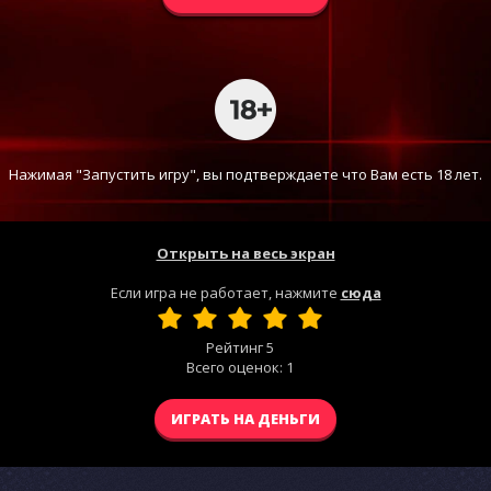
Нажимая "Запустить игру", вы подтверждаете что Вам есть 18 лет.
Открыть на весь экран
Если игра не работает, нажмите
сюда
Рейтинг
5
Всего оценок:
1
ИГРАТЬ НА ДЕНЬГИ