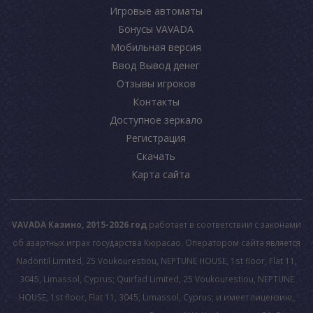
Игровые автоматы
Бонусы VAVADA
Мобильная версия
Ввод Вывод денег
Отзывы игроков
Контакты
Доступное зеркало
Регистрация
Скачать
Карта сайта
VAVADA Казино, 2015-2026 год
работает в соответствии с законами
об азартных играх государства Кюрасао. Оператором сайта является
Nadontil Limited, 25 Voukourestiou, NEPTUNE HOUSE, 1st floor, Flat 11,
3045, Limassol, Cyprus; Quirfad Limited, 25 Voukourestiou, NEPTUNE
HOUSE, 1st floor, Flat 11, 3045, Limassol, Cyprus; и имеет лицензию,