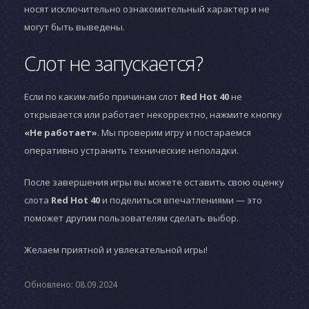
носят исключительно ознакомительный характер и не
могут быть выведены.
Слот не запускается?
Если по каким-либо причинам слот
Red Hot 40
не
открывается или работает некорректно, нажмите кнопку
«Не работает»
. Мы проверим игру и постараемся
оперативно устранить технические неполадки.
После завершения игры вы можете оставить свою оценку
слота
Red Hot 40
и поделиться впечатлениями — это
поможет другим пользователям сделать выбор.
Желаем приятной и увлекательной игры!
Обновлено:
08.09.2024