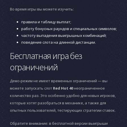
Во время игры вы можете изучить:
правила и таблицу выплат;
работу бонусных раундов и специальных символов;
частоту выпадения выигрышных комбинаций;
поведение слота на длинной дистанции.
Бесплатная игра без
ограничений
Демо-режим не имеет временных ограничений — вы
можете запускать слот
Red Hot 40
неограниченное
количество раз. Это особенно удобно для новых игроков,
которые хотят разобраться в механике, а также для
опытных пользователей, тестирующих стратегии ставок.
Обратите внимание: в бесплатной версии выигрыши