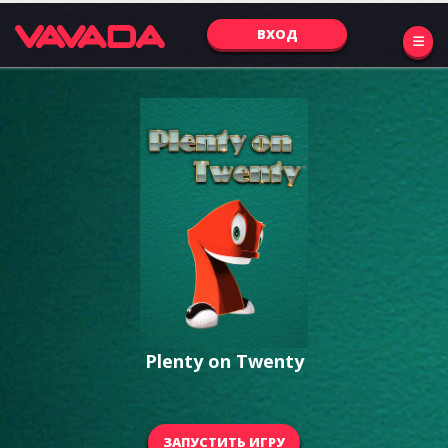
ВХОД
Plenty on Twenty
ЗАПУСТИТЬ ИГРУ