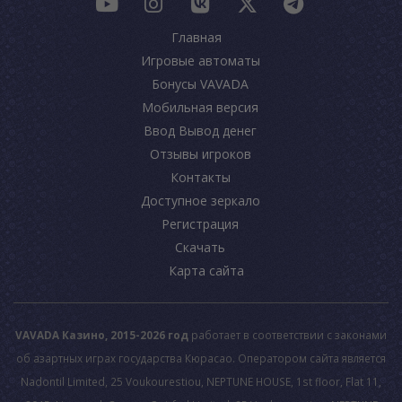
Главная
Игровые автоматы
Бонусы VAVADA
Мобильная версия
Ввод Вывод денег
Отзывы игроков
Контакты
Доступное зеркало
Регистрация
Скачать
Карта сайта
VAVADA Казино, 2015-2026 год
работает в соответствии с законами
об азартных играх государства Кюрасао. Оператором сайта является
Nadontil Limited, 25 Voukourestiou, NEPTUNE HOUSE, 1st floor, Flat 11,