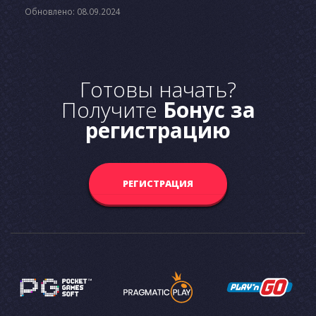
Обновлено:
08.09.2024
Готовы начать?
Получите
Бонус за
регистрацию
РЕГИСТРАЦИЯ