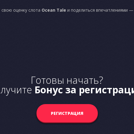
 свою оценку слота
Ocean Tale
и поделиться впечатлениями —
Готовы начать?
лучите
Бонус за регистра
РЕГИСТРАЦИЯ