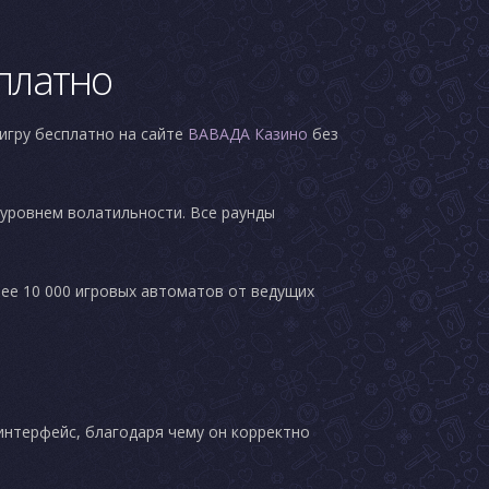
сплатно
игру бесплатно на сайте
ВАВАДА Казино
без
уровнем волатильности. Все раунды
ее 10 000 игровых автоматов от ведущих
нтерфейс, благодаря чему он корректно