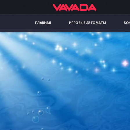
ГЛАВНАЯ
ИГРОВЫЕ АВТОМАТЫ
БО