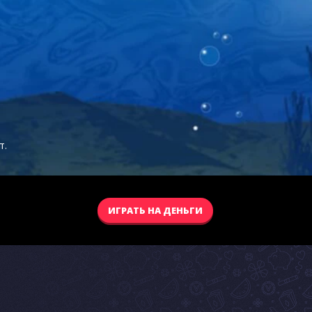
т.
ИГРАТЬ НА ДЕНЬГИ