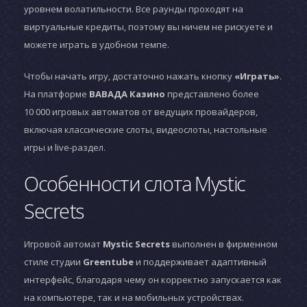
уровнем волатильности. Все раунды проходят на
виртуальные кредиты, поэтому вы ничем не рискуете и
можете играть в удобном темпе.
Чтобы начать игру, достаточно нажать кнопку
«Играть»
.
На платформе
ВАВАДА Казино
представлено более
10 000 игровых автоматов от ведущих провайдеров,
включая классические слоты, видеослоты, настольные
игры и live-раздел.
Особенности слота Mystic
Secrets
Игровой автомат
Mystic Secrets
выполнен в фирменном
стиле студии
Greentube
и поддерживает адаптивный
интерфейс, благодаря чему он корректно запускается как
на компьютере, так и на мобильных устройствах.