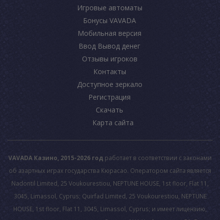
Игровые автоматы
Бонусы VAVADA
Мобильная версия
Ввод Вывод денег
Отзывы игроков
Контакты
Доступное зеркало
Регистрация
Скачать
Карта сайта
VAVADA Казино, 2015-2026 год
работает в соответствии с законами
об азартных играх государства Кюрасао. Оператором сайта является
Nadontil Limited, 25 Voukourestiou, NEPTUNE HOUSE, 1st floor, Flat 11,
3045, Limassol, Cyprus; Quirfad Limited, 25 Voukourestiou, NEPTUNE
HOUSE, 1st floor, Flat 11, 3045, Limassol, Cyprus; и имеет лицензию,