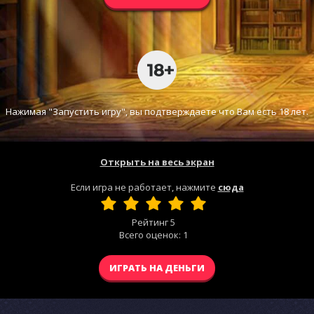
Нажимая "Запустить игру", вы подтверждаете что Вам есть 18 лет.
Открыть на весь экран
Если игра не работает, нажмите
сюда
Рейтинг
5
Всего оценок:
1
ИГРАТЬ НА ДЕНЬГИ