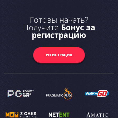
Готовы начать?
Получите
Бонус за
регистрацию
РЕГИСТРАЦИЯ