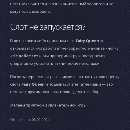
носят исключительно ознакомительный характер и не
могут быть выведены.
Слот не запускается?
Если по каким-либо причинам слот
Fairy Queen
не
открывается или работает некорректно, нажмите кнопку
«Не работает»
. Мы проверим игру и постараемся
оперативно устранить технические неполадки.
После завершения игры вы можете оставить свою оценку
слота
Fairy Queen
и поделиться впечатлениями — это
поможет другим пользователям сделать выбор.
Желаем приятной и увлекательной игры!
Обновлено:
08.09.2024