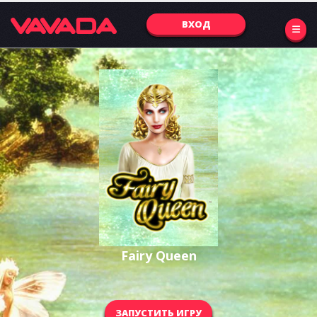
ВХОД
Fairy Queen
ЗАПУСТИТЬ ИГРУ