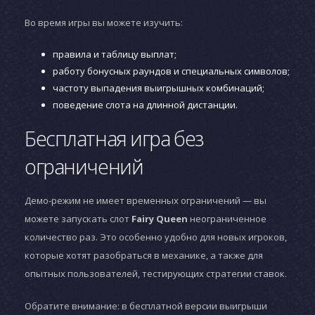
Во время игры вы можете изучить:
правила и таблицу выплат;
работу бонусных раундов и специальных символов;
частоту выпадения выигрышных комбинаций;
поведение слота на длинной дистанции.
Бесплатная игра без
ограничений
Демо-режим не имеет временных ограничений — вы
можете запускать слот
Fairy Queen
неограниченное
количество раз. Это особенно удобно для новых игроков,
которые хотят разобраться в механике, а также для
опытных пользователей, тестирующих стратегии ставок.
Обратите внимание: в бесплатной версии выигрыши