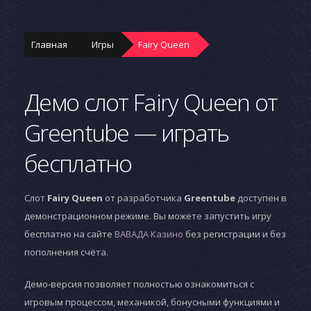
Главная
Игры
Fairy Queen
Демо слот Fairy Queen от
Greentube — играть
бесплатно
Слот
Fairy Queen
от разработчика
Greentube
доступен в
демонстрационном режиме. Вы можете запустить игру
бесплатно на сайте
ВАВАДА Казино
без регистрации и без
пополнения счёта.
Демо-версия позволяет полностью ознакомиться с
игровым процессом, механикой, бонусными функциями и