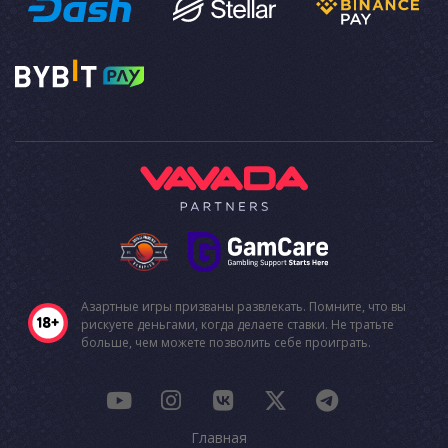
Азартные игры призваны развлекать. Помните, что вы
рискуете деньгами, когда делаете ставки. Не тратьте
больше, чем можете позволить себе проиграть.
Главная