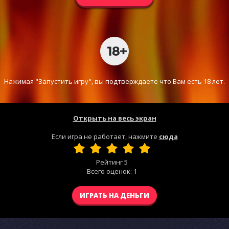
Нажимая "Запустить игру", вы подтверждаете что Вам есть 18 лет.
Открыть на весь экран
Если игра не работает, нажмите
сюда
Рейтинг
5
Всего оценок:
1
ИГРАТЬ НА ДЕНЬГИ