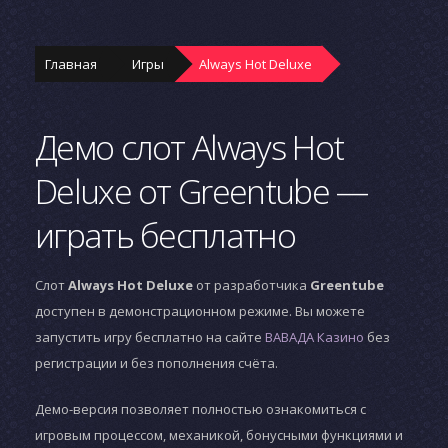
Главная
Игры
Always Hot Deluxe
Демо слот Always Hot
Deluxe от Greentube —
играть бесплатно
Слот
Always Hot Deluxe
от разработчика
Greentube
доступен в демонстрационном режиме. Вы можете
запустить игру бесплатно на сайте
ВАВАДА Казино
без
регистрации и без пополнения счёта.
Демо-версия позволяет полностью ознакомиться с
игровым процессом, механикой, бонусными функциями и