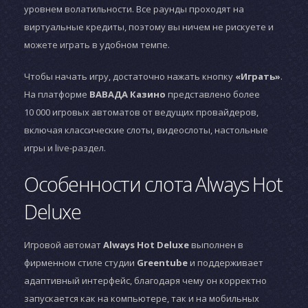
уровнем волатильности. Все раунды проходят на
виртуальные кредиты, поэтому вы ничем не рискуете и
можете играть в удобном темпе.
Чтобы начать игру, достаточно нажать кнопку
«Играть»
.
На платформе
ВАВАДА Казино
представлено более
10 000 игровых автоматов от ведущих провайдеров,
включая классические слоты, видеослоты, настольные
игры и live-раздел.
Особенности слота Always Hot
Deluxe
Игровой автомат
Always Hot Deluxe
выполнен в
фирменном стиле студии
Greentube
и поддерживает
адаптивный интерфейс, благодаря чему он корректно
запускается как на компьютере, так и на мобильных