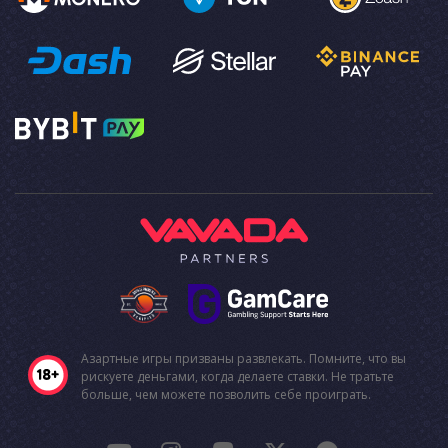
Азартные игры призваны развлекать. Помните, что вы
рискуете деньгами, когда делаете ставки. Не тратьте
больше, чем можете позволить себе проиграть.