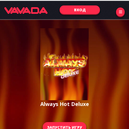
ВХОД
Always Hot Deluxe
ЗАПУСТИТЬ ИГРУ