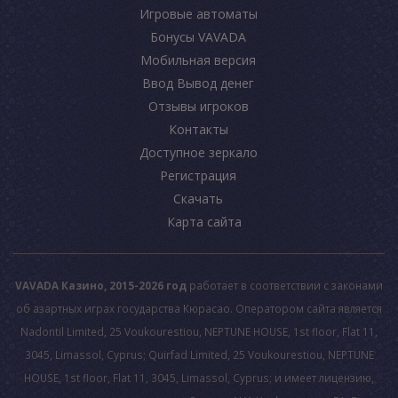
Игровые автоматы
Бонусы VAVADA
Мобильная версия
Ввод Вывод денег
Отзывы игроков
Контакты
Доступное зеркало
Регистрация
Скачать
Карта сайта
VAVADA Казино, 2015-2026 год
работает в соответствии с законами
об азартных играх государства Кюрасао. Оператором сайта является
Nadontil Limited, 25 Voukourestiou, NEPTUNE HOUSE, 1st floor, Flat 11,
3045, Limassol, Cyprus; Quirfad Limited, 25 Voukourestiou, NEPTUNE
HOUSE, 1st floor, Flat 11, 3045, Limassol, Cyprus; и имеет лицензию,