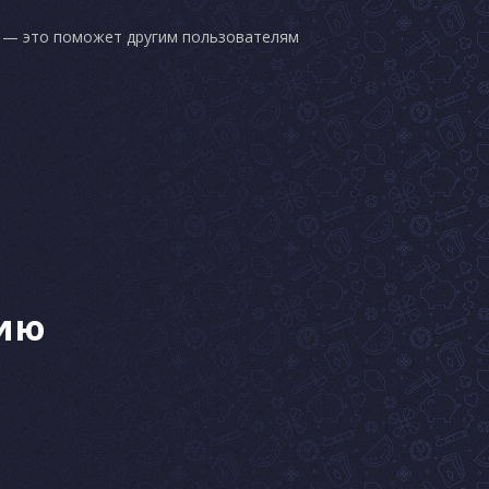
 — это поможет другим пользователям
цию