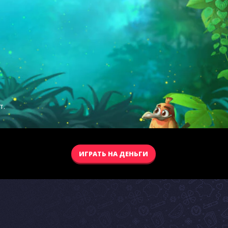
т.
ИГРАТЬ НА ДЕНЬГИ