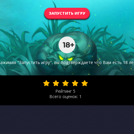
ЗАПУСТИТЬ ИГРУ
ажимая "Запустить игру", вы подтверждаете что Вам есть 18 ле
Рейтинг
5
Всего оценок:
1