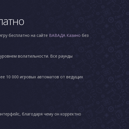
платно
игру бесплатно на сайте
ВАВАДА Казино
без
уровнем волатильности. Все раунды
ее 10 000 игровых автоматов от ведущих
нтерфейс, благодаря чему он корректно