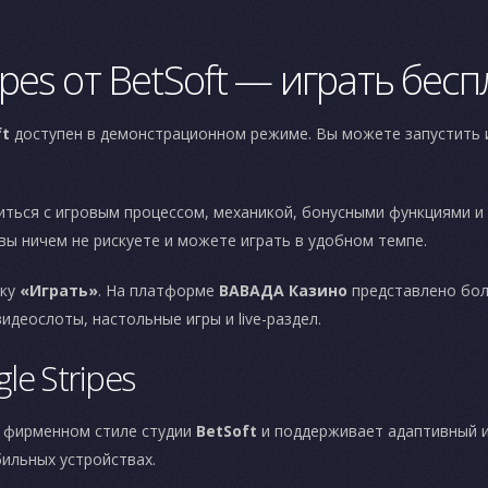
ripes от BetSoft — играть бес
ft
доступен в демонстрационном режиме. Вы можете запустить 
ться с игровым процессом, механикой, бонусными функциями и 
вы ничем не рискуете и можете играть в удобном темпе.
пку
«Играть»
. На платформе
ВАВАДА Казино
представлено бол
идеослоты, настольные игры и live-раздел.
le Stripes
 фирменном стиле студии
BetSoft
и поддерживает адаптивный и
бильных устройствах.