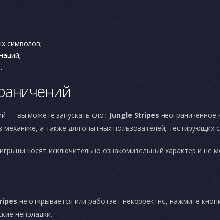
ых символов;
наций;
.
граничений
ий — вы можете запускать слот
Jungle Stripes
неограниченное к
в механике, а также для опытных пользователей, тестирующих с
ыигрыши носят исключительно ознакомительный характер и не м
ripes
не открывается или работает некорректно, нажмите кноп
кие неполадки.