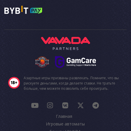
Азартные игры призваны развлекать. Помните, что вы
рискуете деньгами, когда делаете ставки. Не тратьте
больше, чем можете позволить себе проиграть.
Главная
Игровые автоматы