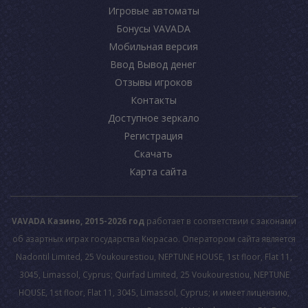
Игровые автоматы
Бонусы VAVADA
Мобильная версия
Ввод Вывод денег
Отзывы игроков
Контакты
Доступное зеркало
Регистрация
Скачать
Карта сайта
VAVADA Казино, 2015-2026 год
работает в соответствии с законами
об азартных играх государства Кюрасао. Оператором сайта является
Nadontil Limited, 25 Voukourestiou, NEPTUNE HOUSE, 1st floor, Flat 11,
3045, Limassol, Cyprus; Quirfad Limited, 25 Voukourestiou, NEPTUNE
HOUSE, 1st floor, Flat 11, 3045, Limassol, Cyprus; и имеет лицензию,