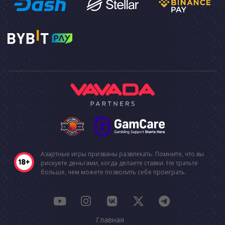
Азартные игры призваны развлекать. Помните, что вы
рискуете деньгами, когда делаете ставки. Не тратьте
больше, чем можете позволить себе проиграть.
Главная