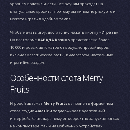
уровнем волатильности. Все раунды проходят на
виртуальные кредиты, поэтому вы ничем не рискуете и
можете играть в удобном темпе.
Чтобы начать игру, достаточно нажать кнопку
«Играть»
.
На платформе
ВАВАДА Казино
представлено более
10 000 игровых автоматов от ведущих провайдеров,
включая классические слоты, видеослоты, настольные
игры и live-раздел.
Особенности слота Merry
Fruits
Игровой автомат
Merry Fruits
выполнен в фирменном
стиле студии
Amatic
и поддерживает адаптивный
интерфейс, благодаря чему он корректно запускается как
на компьютере, так и на мобильных устройствах.