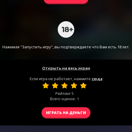
Нажимая "Запустить игру", вы подтверждаете что Вам есть 18 лет.
Открыть на весь экран
Если игра не работает, нажмите
сюда
Рейтинг
5
Всего оценок:
1
ИГРАТЬ НА ДЕНЬГИ