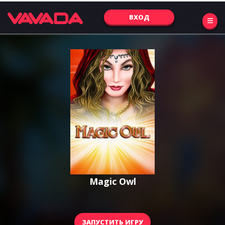
ВХОД
Magic Owl
ЗАПУСТИТЬ ИГРУ