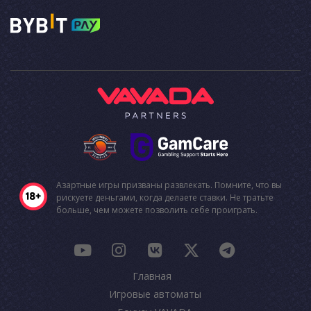
Азартные игры призваны развлекать. Помните, что вы
рискуете деньгами, когда делаете ставки. Не тратьте
больше, чем можете позволить себе проиграть.
Главная
Игровые автоматы