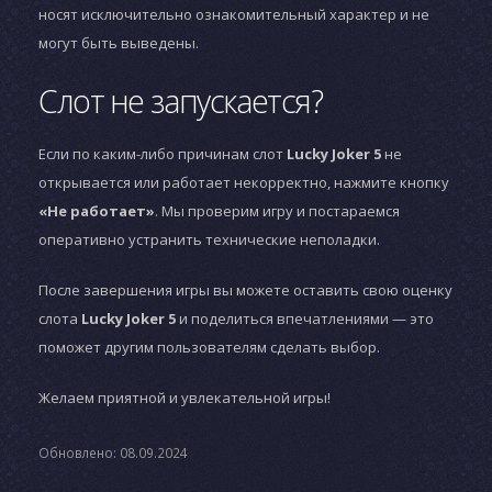
носят исключительно ознакомительный характер и не
могут быть выведены.
Слот не запускается?
Если по каким-либо причинам слот
Lucky Joker 5
не
открывается или работает некорректно, нажмите кнопку
«Не работает»
. Мы проверим игру и постараемся
оперативно устранить технические неполадки.
После завершения игры вы можете оставить свою оценку
слота
Lucky Joker 5
и поделиться впечатлениями — это
поможет другим пользователям сделать выбор.
Желаем приятной и увлекательной игры!
Обновлено:
08.09.2024