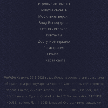
Игровые автоматы
Бонусы VAVADA
Мобильная версия
Ввод Вывод денег
Отзывы игроков
Контакты
Доступное зеркало
Регистрация
Скачать
Карта сайта
VAVADA Казино, 2015-2026 год
работает в соответствии с законами
об азартных играх государства Кюрасао. Оператором сайта является
Nadontil Limited, 25 Voukourestiou, NEPTUNE HOUSE, 1st floor, Flat 11,
3045, Limassol, Cyprus; Quirfad Limited, 25 Voukourestiou, NEPTUNE
HOUSE, 1st floor, Flat 11, 3045, Limassol, Cyprus; и имеет лицензию,