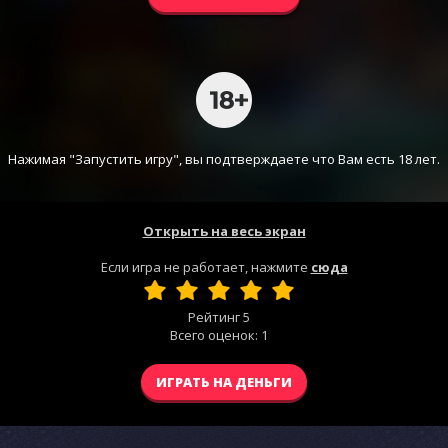
Нажимая "Запустить игру", вы подтверждаете что Вам есть 18 лет.
Открыть на весь экран
Если игра не работает, нажмите
сюда
Рейтинг
5
Всего оценок:
1
ИГРАТЬ НА ДЕНЬГИ