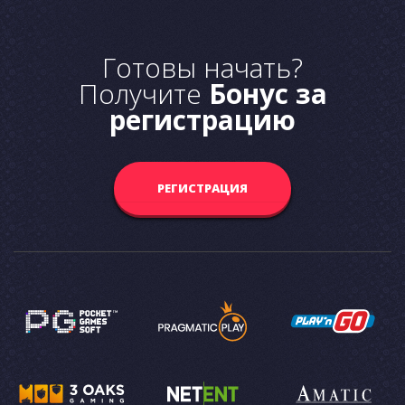
Готовы начать?
Получите
Бонус за
регистрацию
РЕГИСТРАЦИЯ