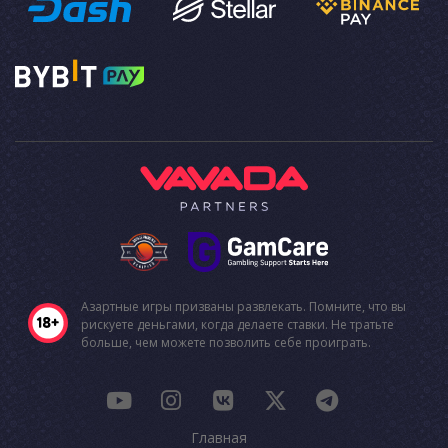
Азартные игры призваны развлекать. Помните, что вы
рискуете деньгами, когда делаете ставки. Не тратьте
больше, чем можете позволить себе проиграть.
Главная