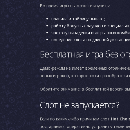
Во время игры вы можете изучить:
правила и таблицу выплат;
работу бонусных раундов и специальн
частоту выпадения выигрышных комби
поведение слота на длинной дистанции
Бесплатная игра без о
Демо-режим не имеет временных ограничен
новых игроков, которые хотят разобраться 
Обратите внимание: в бесплатной версии в
Слот не запускается?
Если по каким-либо причинам слот
Hot Choi
постараемся оперативно устранить техничес