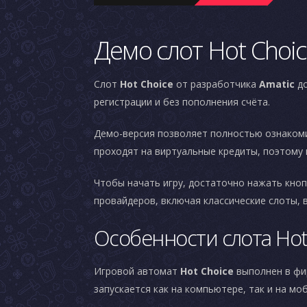
Демо слот Hot Choic
Слот
Hot Choice
от разработчика
Amatic
до
регистрации и без пополнения счёта.
Демо-версия позволяет полностью ознакоми
проходят на виртуальные кредиты, поэтому 
Чтобы начать игру, достаточно нажать кно
провайдеров, включая классические слоты, в
Особенности слота Hot
Игровой автомат
Hot Choice
выполнен в фи
запускается как на компьютере, так и на мо