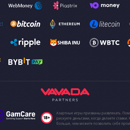
Азартные игры призваны развлекать. Помн
рискуете деньгами, когда делаете ставки. 
больше, чем можете позволить себе прои