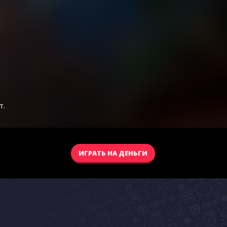
т.
ИГРАТЬ НА ДЕНЬГИ