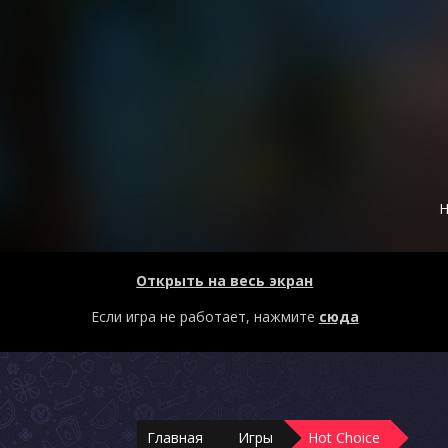
Н
Открыть на весь экран
Если игра не работает, нажмите
сюда
Главная
Игры
Hot Choice