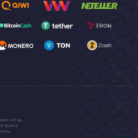
ите, что вы
Не тратьте
грать.