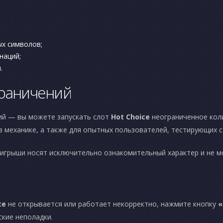
ых символов;
наций;
.
граничений
ий — вы можете запускать слот
Hot Choice
неограниченное коли
в механике, а также для опытных пользователей, тестирующих с
ыигрыши носят исключительно ознакомительный характер и не м
ce
не открывается или работает некорректно, нажмите кнопку
«
кие неполадки.