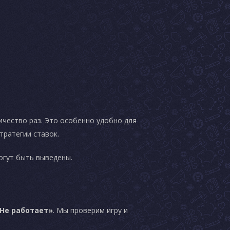
чество раз. Это особенно удобно для
тратегии ставок.
огут быть выведены.
Не работает»
. Мы проверим игру и