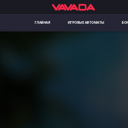
ГЛАВНАЯ
ИГРОВЫЕ АВТОМАТЫ
БО