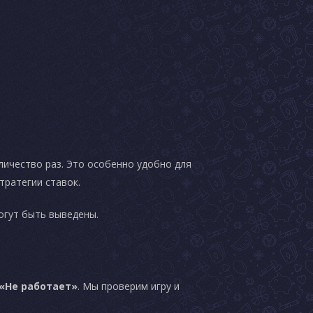
ичество раз. Это особенно удобно для
тратегии ставок.
огут быть выведены.
«Не работает»
. Мы проверим игру и