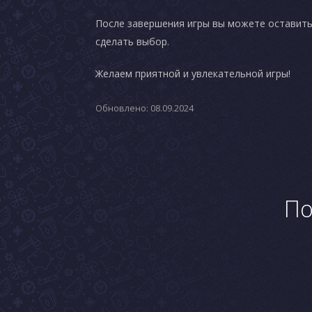
После завершения игры вы можете оставить
сделать выбор.
Желаем приятной и увлекательной игры!
Обновлено:
08.09.2024
По