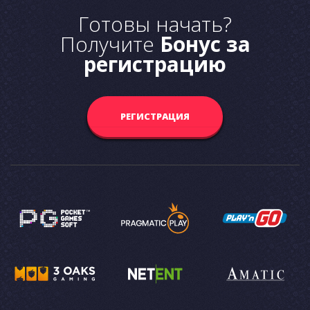
Готовы начать?
Получите
Бонус за
регистрацию
РЕГИСТРАЦИЯ