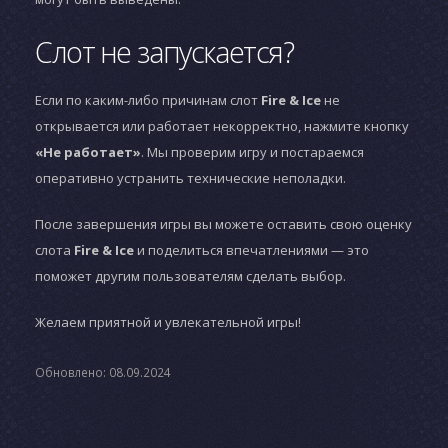
Слот не запускается?
Если по каким-либо причинам слот
Fire & Ice
не
открывается или работает некорректно, нажмите кнопку
«Не работает»
. Мы проверим игру и постараемся
оперативно устранить технические неполадки.
После завершения игры вы можете оставить свою оценку
слота
Fire & Ice
и поделиться впечатлениями — это
поможет другим пользователям сделать выбор.
Желаем приятной и увлекательной игры!
Обновлено:
08.09.2024