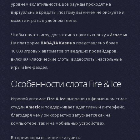
уровнем волатильности. Все раунды проходят на
виртуальные кредиты, поэтому вы ничем не рискуете и
можете играть в удобном темпе.
Чтобы начать игру, достаточно нажать кнопку
«Играть»
.
На платформе
ВАВАДА Казино
представлено более
10 000 игровых автоматов от ведущих провайдеров,
включая классические слоты, видеослоты, настольные
игры и live-раздел.
Особенности слота Fire & Ice
Игровой автомат
Fire & Ice
выполнен в фирменном стиле
студии
Amatic
и поддерживает адаптивный интерфейс,
благодаря чему он корректно запускается как на
компьютере, так и на мобильных устройствах.
Во время игры вы можете изучить: