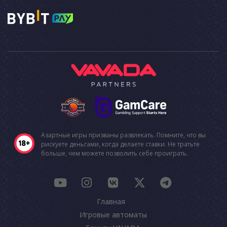
Азартные игры призваны развлекать. Помните, что вы
рискуете деньгами, когда делаете ставки. Не тратьте
больше, чем можете позволить себе проиграть.
Главная
Игровые автоматы