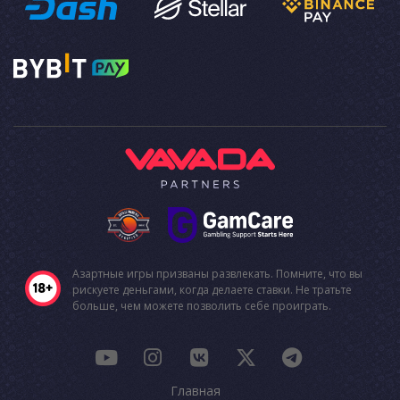
Азартные игры призваны развлекать. Помните, что вы
рискуете деньгами, когда делаете ставки. Не тратьте
больше, чем можете позволить себе проиграть.
Главная