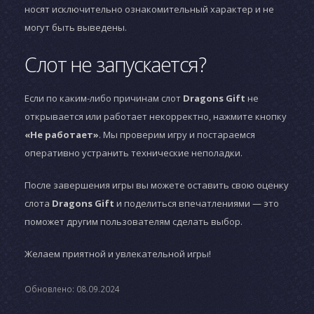
носят исключительно ознакомительный характер и не
могут быть выведены.
Слот не запускается?
Если по каким-либо причинам слот
Dragons Gift
не
открывается или работает некорректно, нажмите кнопку
«Не работает»
. Мы проверим игру и постараемся
оперативно устранить технические неполадки.
После завершения игры вы можете оставить свою оценку
слота
Dragons Gift
и поделиться впечатлениями — это
поможет другим пользователям сделать выбор.
Желаем приятной и увлекательной игры!
Обновлено:
08.09.2024