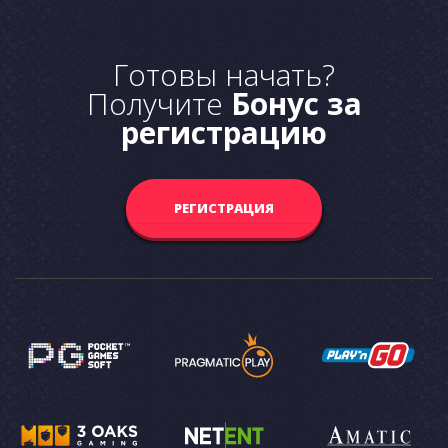
Готовы начать?
Получите
Бонус за
регистрацию
РЕГИСТРАЦИЯ