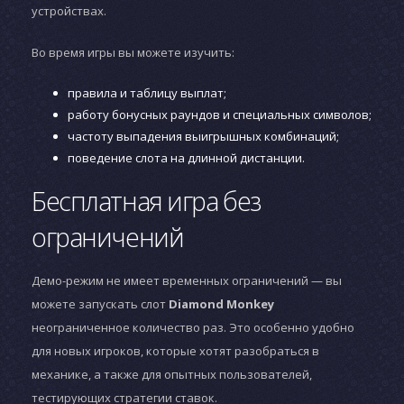
устройствах.
Во время игры вы можете изучить:
правила и таблицу выплат;
работу бонусных раундов и специальных символов;
частоту выпадения выигрышных комбинаций;
поведение слота на длинной дистанции.
Бесплатная игра без
ограничений
Демо-режим не имеет временных ограничений — вы
можете запускать слот
Diamond Monkey
неограниченное количество раз. Это особенно удобно
для новых игроков, которые хотят разобраться в
механике, а также для опытных пользователей,
тестирующих стратегии ставок.