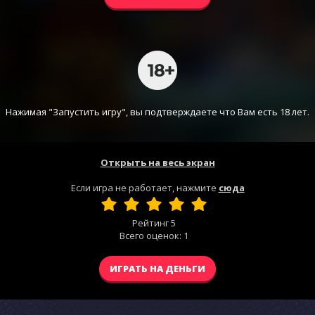
Нажимая "Запустить игру", вы подтверждаете что Вам есть 18 лет.
Открыть на весь экран
Если игра не работает, нажмите
сюда
Рейтинг
5
Всего оценок:
1
ИГРАТЬ НА ДЕНЬГИ