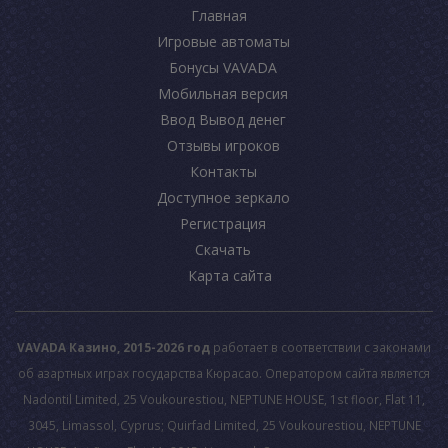
Главная
Игровые автоматы
Бонусы VAVADA
Мобильная версия
Ввод Вывод денег
Отзывы игроков
Контакты
Доступное зеркало
Регистрация
Скачать
Карта сайта
VAVADA Казино, 2015-2026 год
работает в соответствии с законами
об азартных играх государства Кюрасао. Оператором сайта является
Nadontil Limited, 25 Voukourestiou, NEPTUNE HOUSE, 1st floor, Flat 11,
3045, Limassol, Cyprus; Quirfad Limited, 25 Voukourestiou, NEPTUNE