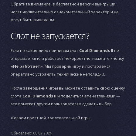
Обратите внимание: в бесплатной версии выигрыши
носят исключительно ознакомительный характер и не
могут быть выведены.
Слот не запускается?
Если по каким-либо причинам слот
Cool Diamonds II
не
открывается или работает некорректно, нажмите кнопку
«Не работает»
. Мы проверим игру и постараемся
оперативно устранить технические неполадки.
После завершения игры вы можете оставить свою оценку
слота
Cool Diamonds II
и поделиться впечатлениями —
это поможет другим пользователям сделать выбор.
Желаем приятной и увлекательной игры!
Обновлено:
08.09.2024