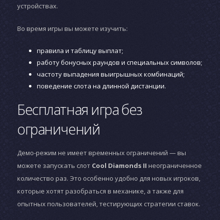
устройствах.
Во время игры вы можете изучить:
правила и таблицу выплат;
работу бонусных раундов и специальных символов;
частоту выпадения выигрышных комбинаций;
поведение слота на длинной дистанции.
Бесплатная игра без
ограничений
Демо-режим не имеет временных ограничений — вы
можете запускать слот
Cool Diamonds II
неограниченное
количество раз. Это особенно удобно для новых игроков,
которые хотят разобраться в механике, а также для
опытных пользователей, тестирующих стратегии ставок.