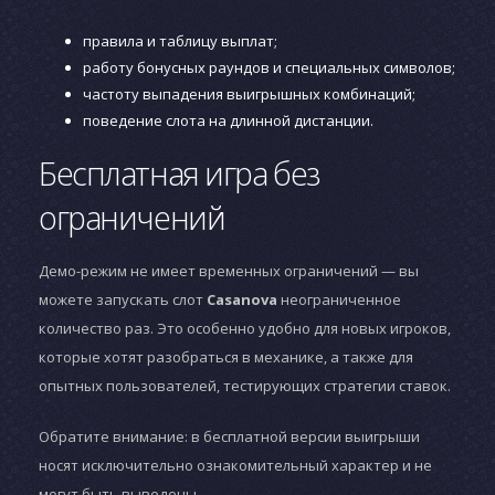
правила и таблицу выплат;
работу бонусных раундов и специальных символов;
частоту выпадения выигрышных комбинаций;
поведение слота на длинной дистанции.
Бесплатная игра без
ограничений
Демо-режим не имеет временных ограничений — вы
можете запускать слот
Casanova
неограниченное
количество раз. Это особенно удобно для новых игроков,
которые хотят разобраться в механике, а также для
опытных пользователей, тестирующих стратегии ставок.
Обратите внимание: в бесплатной версии выигрыши
носят исключительно ознакомительный характер и не
могут быть выведены.