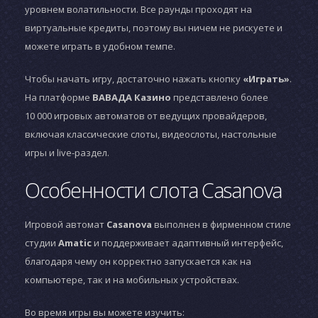
уровнем волатильности. Все раунды проходят на
виртуальные кредиты, поэтому вы ничем не рискуете и
можете играть в удобном темпе.
Чтобы начать игру, достаточно нажать кнопку
«Играть»
.
На платформе
ВАВАДА Казино
представлено более
10 000 игровых автоматов от ведущих провайдеров,
включая классические слоты, видеослоты, настольные
игры и live-раздел.
Особенности слота Casanova
Игровой автомат
Casanova
выполнен в фирменном стиле
студии
Amatic
и поддерживает адаптивный интерфейс,
благодаря чему он корректно запускается как на
компьютере, так и на мобильных устройствах.
Во время игры вы можете изучить: