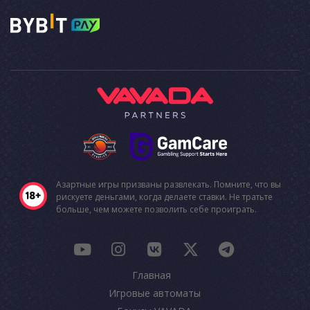
Азартные игры призваны развлекать. Помните, что вы
рискуете деньгами, когда делаете ставки. Не тратьте
больше, чем можете позволить себе проиграть.
Главная
Игровые автоматы