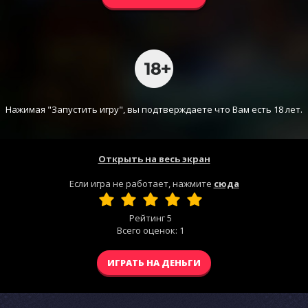
Нажимая "Запустить игру", вы подтверждаете что Вам есть 18 лет.
Открыть на весь экран
Если игра не работает, нажмите
сюда
Рейтинг
5
Всего оценок:
1
ИГРАТЬ НА ДЕНЬГИ