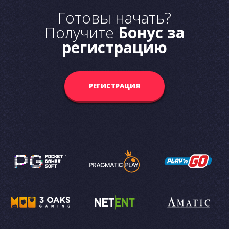
Готовы начать?
Получите
Бонус за
регистрацию
РЕГИСТРАЦИЯ