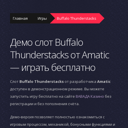
Главная
Игры
Buffalo Thunderstacks
Демо слот Buffalo
Thunderstacks от Amatic
— играть бесплатно
Слот
Buffalo Thunderstacks
от разработчика
Amatic
доступен в демонстрационном режиме. Вы можете
запустить игру бесплатно на сайте
ВАВАДА Казино
без
регистрации и без пополнения счёта.
Демо-версия позволяет полностью ознакомиться с
игровым процессом, механикой, бонусными функциями и