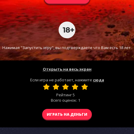
Нажимая "Запустить игру", вы подтверждаете что Вам есть 18 лет.
Открыть на весь экран
Если игра не работает, нажмите
сюда
Рейтинг
5
Всего оценок:
1
ИГРАТЬ НА ДЕНЬГИ