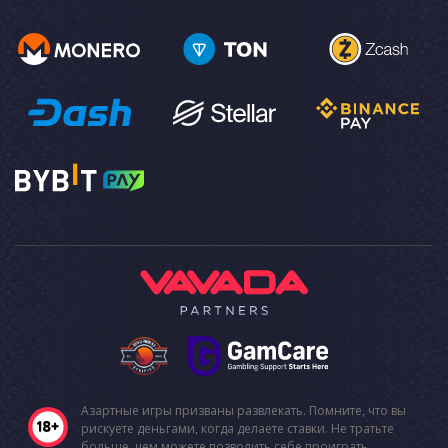
Азартные игры призваны развлекать. Помните, что вы
рискуете деньгами, когда делаете ставки. Не тратьте
больше, чем можете позволить себе проиграть.