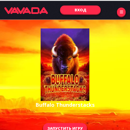
ВХОД
Buffalo Thunderstacks
ЗАПУСТИТЬ ИГРУ