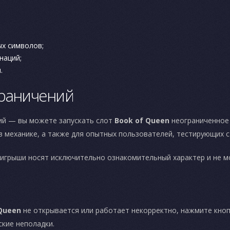
ых символов;
наций;
.
граничений
ий — вы можете запускать слот
Book of Queen
неограниченное 
в механике, а также для опытных пользователей, тестирующих с
ыигрыши носят исключительно ознакомительный характер и не м
Queen
не открывается или работает некорректно, нажмите кно
кие неполадки.