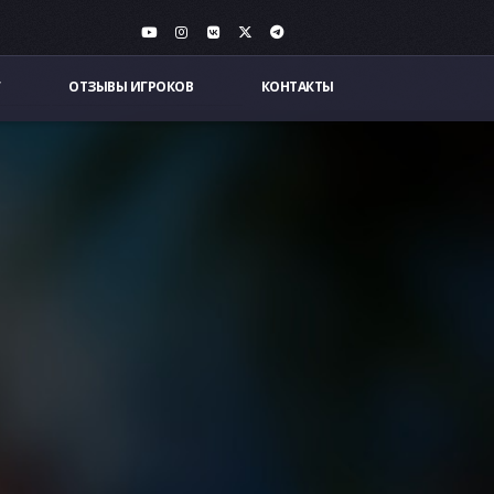
Г
ОТЗЫВЫ ИГРОКОВ
КОНТАКТЫ