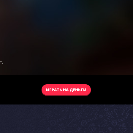
т.
ИГРАТЬ НА ДЕНЬГИ