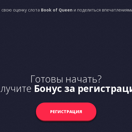
 свою оценку слота
Book of Queen
и поделиться впечатлениям
Готовы начать?
лучите
Бонус за регистра
РЕГИСТРАЦИЯ